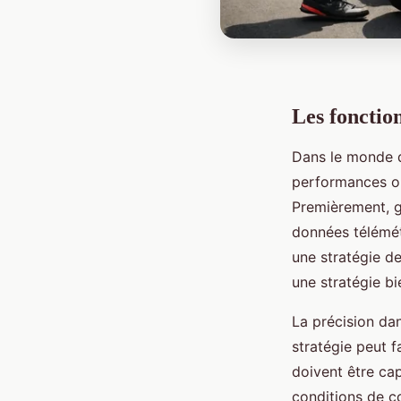
Les fonctio
Dans le monde
performances op
Premièrement, g
données télémét
une stratégie d
une stratégie bi
La précision da
stratégie peut f
doivent être ca
conditions de c