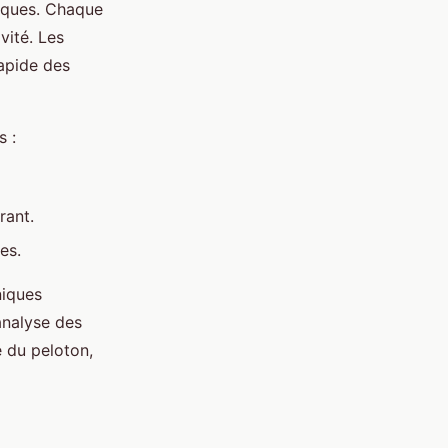
iques. Chaque
vité. Les
rapide des
s :
rant.
es.
niques
analyse des
e du peloton,