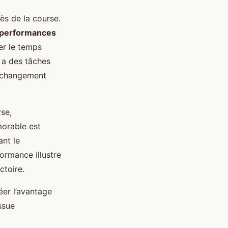
ès de la course.
s performances
ser le temps
 a des tâches
e changement
rse,
morable est
ant le
ormance illustre
ctoire.
er l’avantage
ssue