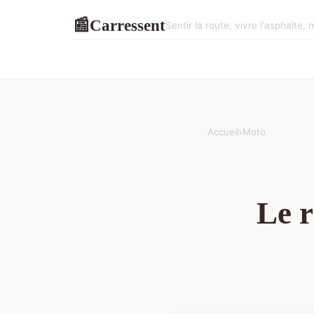
Carressent
📰
Sentir la route, vivre l'asphalte, m
Accueil
›
Moto
Le r