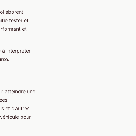
collaborent
fie tester et
erformant et
 à interpréter
rse.
ur atteindre une
nées
s et d’autres
 véhicule pour