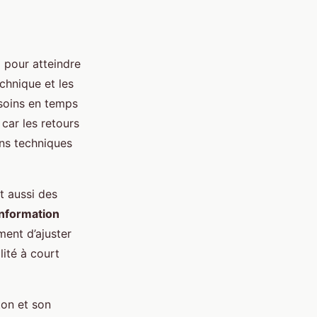
l pour atteindre
chnique et les
esoins en temps
 car les retours
ons techniques
nt aussi des
information
ent d’ajuster
lité à court
ton et son