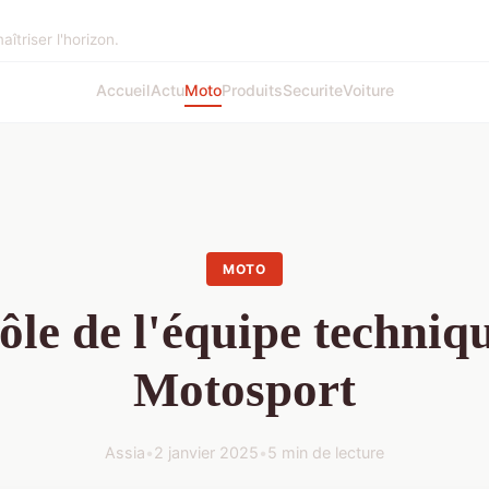
aîtriser l'horizon.
Accueil
Actu
Moto
Produits
Securite
Voiture
MOTO
ôle de l'équipe techniq
Motosport
Assia
•
2 janvier 2025
•
5 min de lecture