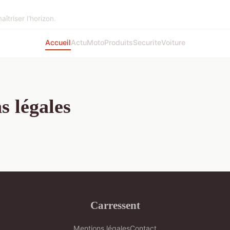
aîtriser l'horizon.
Accueil
Actu
Moto
Produits
Securite
Voiture
s légales
Carressent
Mentions légales
Contact