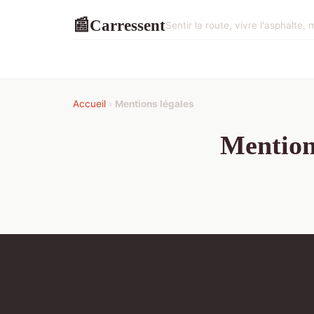
Carressent
📰
Sentir la route, vivre l'asphalte, m
Accueil
›
Mentions légales
Mention